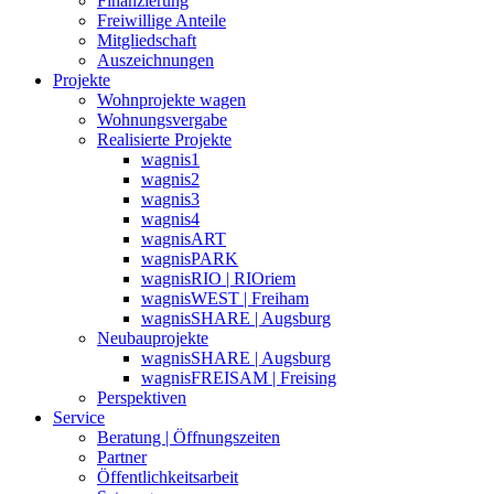
Finanzierung
Freiwillige Anteile
Mitgliedschaft
Auszeichnungen
Projekte
Wohnprojekte wagen
Wohnungsvergabe
Realisierte Projekte
wagnis1
wagnis2
wagnis3
wagnis4
wagnisART
wagnisPARK
wagnisRIO | RIOriem
wagnisWEST | Freiham
wagnisSHARE | Augsburg
Neubauprojekte
wagnisSHARE | Augsburg
wagnisFREISAM | Freising
Perspektiven
Service
Beratung | Öffnungszeiten
Partner
Öffentlichkeitsarbeit