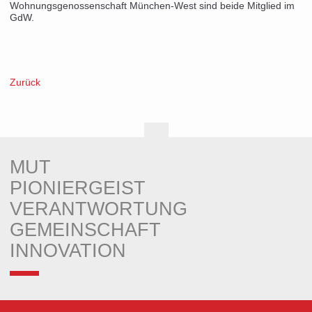
Wohnungsgenossenschaft München-West sind beide Mitglied im
Öffentlichkeitsarbeit
GdW.
Satzung
Zurück
Nach
oben
MUT
PIONIERGEIST
VERANTWORTUNG
GEMEINSCHAFT
INNOVATION