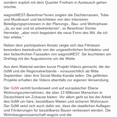
sondern explizit mit dem Quartier Freiham in Austausch gehen
Projekte
möchte.
Wohnprojekte wagen
wagnisWEST-Bewohner*innen zeigten die Dachterrassen, Tobe-
Wohnungsvergabe
und Musikraum und berichteten von den intensiven
Realisierte Projekte
Beteiligungsprozessen in der Planungs-, Bau- und Wohnphase.
wagnis1
„Ja, es war und ist arbeitsintensiv“, so Bewohner Günter
Hermeler, „aber mich begeistert die neue Form des Wir, die ich
wagnis2
hier erlebe.“
wagnis3
wagnis4
Neben dem partizipativen Ansatz zeigte sich das Filmteam
besonders beeindruckt von der ungewöhnlichen Architektur und
wagnisART
den farbenfrohen Fassaden von wagnisWEST. Sie leuchteten am
wagnisPARK
Drehtag mit der Augustsonne um die Wette.
wagnisRIO | RIOriem
wagnisWEST | Freiham
Aus dem Material werden kurze Projekt-Videos gemacht, die der
GdW und die Regionalverbände - voraussichtlich ab Mitte
wagnisSHARE | Augsburg
September- über ihre Social Media-Kanäle teilen. Die gefilmten
Neubauprojekte
Projekte erhalten die Videos ebenfalls zur eigenen Verwendung.
wagnisSHARE | Augsburg
Der
wagnisFREISAM | Freising
GdW
vertritt bundesweit und auf europäischer Ebene
Wohnungsunternehmen, die über 13 Millionen Menschen in
Perspektiven
Deutschland ein Zuhause bieten. Vor allem geht es bei der Arbeit
des GdW um faire, bezahlbare Mieten und sicheren Wohnraum.
Service
Der GdW setzt sich auch dafür ein, dass die staatlichen Auflagen
Beratung | Öffnungszeiten
und Förderungen für bezahlbares Bauen verbessert werden. Die
Partner
Wohnbaugenossenschaft wagnis und die