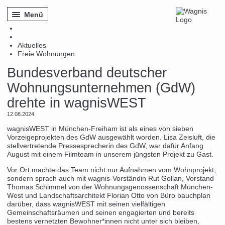
Menü
Aktuelles
Aktuelles
Freie Wohnungen
Nachrichten
Bundesverband deutscher
Veranstaltungen
Infoveranstaltungen
Wohnungsunternehmen (GdW)
Führungen
drehte in wagnisWEST
Programm
Neubauprojekte
12.08.2024
Freie Wohnungen
wagnisWEST in München-Freiham ist als eines von sieben
Vorzeigeprojekten des GdW ausgewählt worden. Lisa Zeisluft, die
Genossenschaft
stellvertretende Pressesprecherin des GdW, war dafür Anfang
Genossenschaftsprinzip
August mit einem Filmteam in unserem jüngsten Projekt zu Gast.
Konzepte und Ideen
Vor Ort machte das Team nicht nur Aufnahmen vom Wohnprojekt,
Struktur
sondern sprach auch mit wagnis-Vorständin Rut Gollan, Vorstand
Finanzierung
Thomas Schimmel von der Wohnungsgenossenschaft München-
Freiwillige Anteile
West und Landschaftsarchitekt Florian Otto von Büro bauchplan
darüber, dass wagnisWEST mit seinen vielfältigen
Mitgliedschaft
Gemeinschaftsräumen und seinen engagierten und bereits
Auszeichnungen
bestens vernetzten Bewohner*innen nicht unter sich bleiben,