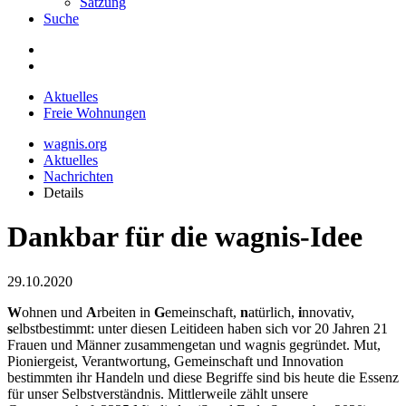
Satzung
Suche
Aktuelles
Freie Wohnungen
wagnis.org
Aktuelles
Nachrichten
Details
Dankbar für die wagnis-Idee
29.10.2020
W
ohnen und
A
rbeiten in
G
emeinschaft,
n
atürlich,
i
nnovativ,
s
elbstbestimmt: unter diesen Leitideen haben sich vor 20 Jahren 21
Frauen und Männer zusammengetan und wagnis gegründet. Mut,
Pioniergeist, Verantwortung, Gemeinschaft und Innovation
bestimmten ihr Handeln und diese Begriffe sind bis heute die Essenz
für unser Selbstverständnis. Mittlerweile zählt unsere