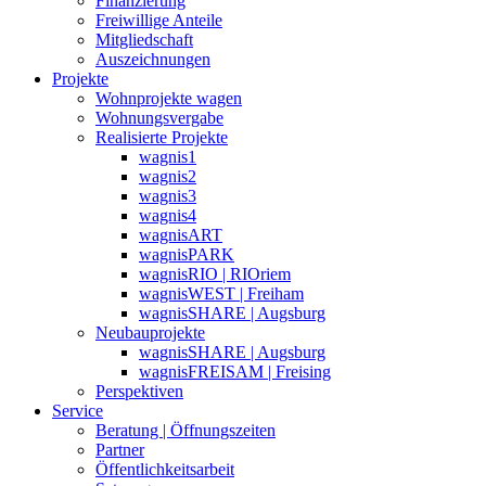
Finanzierung
Freiwillige Anteile
Mitgliedschaft
Auszeichnungen
Projekte
Wohnprojekte wagen
Wohnungsvergabe
Realisierte Projekte
wagnis1
wagnis2
wagnis3
wagnis4
wagnisART
wagnisPARK
wagnisRIO | RIOriem
wagnisWEST | Freiham
wagnisSHARE | Augsburg
Neubauprojekte
wagnisSHARE | Augsburg
wagnisFREISAM | Freising
Perspektiven
Service
Beratung | Öffnungszeiten
Partner
Öffentlichkeitsarbeit