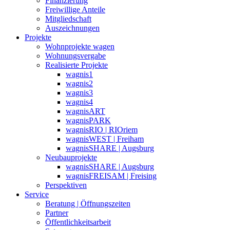
Finanzierung
Freiwillige Anteile
Mitgliedschaft
Auszeichnungen
Projekte
Wohnprojekte wagen
Wohnungsvergabe
Realisierte Projekte
wagnis1
wagnis2
wagnis3
wagnis4
wagnisART
wagnisPARK
wagnisRIO | RIOriem
wagnisWEST | Freiham
wagnisSHARE | Augsburg
Neubauprojekte
wagnisSHARE | Augsburg
wagnisFREISAM | Freising
Perspektiven
Service
Beratung | Öffnungszeiten
Partner
Öffentlichkeitsarbeit