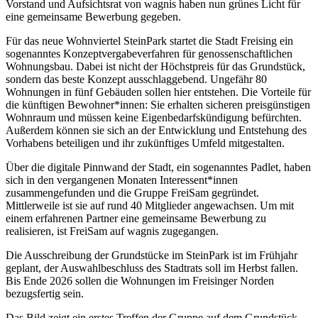
Vorstand und Aufsichtsrat von wagnis haben nun grünes Licht für
eine gemeinsame Bewerbung gegeben.
Für das neue Wohnviertel SteinPark startet die Stadt Freising ein
sogenanntes Konzeptvergabeverfahren für genossenschaftlichen
Wohnungsbau. Dabei ist nicht der Höchstpreis für das Grundstück,
sondern das beste Konzept ausschlaggebend. Ungefähr 80
Wohnungen in fünf Gebäuden sollen hier entstehen. Die Vorteile für
die künftigen Bewohner*innen: Sie erhalten sicheren preisgünstigen
Wohnraum und müssen keine Eigenbedarfskündigung befürchten.
Außerdem können sie sich an der Entwicklung und Entstehung des
Vorhabens beteiligen und ihr zukünftiges Umfeld mitgestalten.
Über die digitale Pinnwand der Stadt, ein sogenanntes Padlet, haben
sich in den vergangenen Monaten Interessent*innen
zusammengefunden und die Gruppe FreiSam gegründet.
Mittlerweile ist sie auf rund 40 Mitglieder angewachsen. Um mit
einem erfahrenen Partner eine gemeinsame Bewerbung zu
realisieren, ist FreiSam auf wagnis zugegangen.
Die Ausschreibung der Grundstücke im SteinPark ist im Frühjahr
geplant, der Auswahlbeschluss des Stadtrats soll im Herbst fallen.
Bis Ende 2026 sollen die Wohnungen im Freisinger Norden
bezugsfertig sein.
Das Bild zeigt ein erstes Treffen der Gruppe auf dem Grundstück