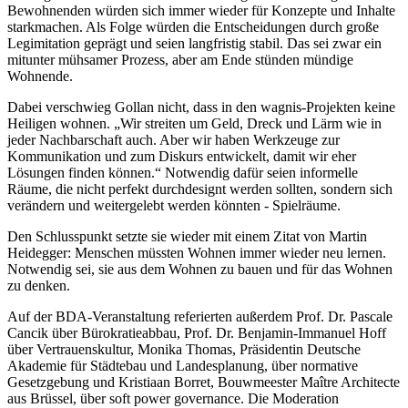
Bewohnenden würden sich immer wieder für Konzepte und Inhalte
starkmachen. Als Folge würden die Entscheidungen durch große
Legimitation geprägt und seien langfristig stabil. Das sei zwar ein
mitunter mühsamer Prozess, aber am Ende stünden mündige
Wohnende.
Dabei verschwieg Gollan nicht, dass in den wagnis-Projekten keine
Heiligen wohnen. „Wir streiten um Geld, Dreck und Lärm wie in
jeder Nachbarschaft auch. Aber wir haben Werkzeuge zur
Kommunikation und zum Diskurs entwickelt, damit wir eher
Lösungen finden können.“ Notwendig dafür seien informelle
Räume, die nicht perfekt durchdesignt werden sollten, sondern sich
verändern und weitergelebt werden könnten - Spielräume.
Den Schlusspunkt setzte sie wieder mit einem Zitat von Martin
Heidegger: Menschen müssten Wohnen immer wieder neu lernen.
Notwendig sei, sie aus dem Wohnen zu bauen und für das Wohnen
zu denken.
Auf der BDA-Veranstaltung referierten außerdem Prof. Dr. Pascale
Cancik über Bürokratieabbau, Prof. Dr. Benjamin-Immanuel Hoff
über Vertrauenskultur, Monika Thomas, Präsidentin Deutsche
Akademie für Städtebau und Landesplanung, über normative
Gesetzgebung und Kristiaan Borret, Bouwmeester Maître Architecte
aus Brüssel, über soft power governance. Die Moderation