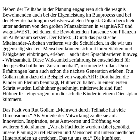
Neben der Teilhabe in der Planung engagieren sich die wagnis-
Bewohnenden auch bei der Eigenleistung im Bauprozess und bei
der Bewirtschaftung im selbstverwalteten Projekt. Gollan berichtete
unter anderem von den großen Pflanzaktionen in wagnisART und
wagnisWEST, bei denen die Bewohnenden Tausende von Pflanzen
im Außenraum setzten. Der Effekt: „Durch das praktische
Miteinander-Arbeiten verlieren wir die Schubladen, in die wir uns
gegenseitig stecken. Menschen können sich mit ihren Stärken und
Fähigkeiten einbringen, erleben – auch über Sprachbarrieren hinweg
- Wirksamkeit. Diese Wirksamkeitserfahrung ist entscheidend für
den gesellschaftlichen Zusammenhalt“, resümierte Gollan. Diese
Erfahrungen kann auch schon die nächste Generation erleben. Rut
Gollan nahm dazu ein Beispiel von wagnisART: Dort hatten die
Kinder im Plenum beantragt, Hühner zu halten. In einem ersten
Schritt wurden Leihhühner genehmigt, mittlerweile sind fünf
Hühner fest eingezogen, um die sich die Kinder in einem Dienstplan
kümmern.
Das Fazit von Rut Gollan: „Mehrwert durch Teilhabe hat viele
Dimensionen.“ Als Vorteile der Mitwirkung zählte sie auf:
Innovation, Inspiration, neue Antworten und Eröffnung von
weiteren Spielräumen. „Wir als Fachleute werden dabei genötigt,
unsere Planung zu reflektieren und Menschen mit unterschiedlichen
Hintergründen zu erreichen. Das tut uns gut.“ Die künftigen