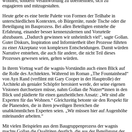
wohnen, sondern Verantwortung zu übernehmen, sich zu
engagieren und mitzugestalten.
Heute gebe es eine breite Palette von Formen der Teilhabe in
unterschiedlichen Kontexten, ob Bürgerräte, runde Tische oder die
Beteiligung im Bauprozess. Bei allen Beteiligten entstehe die
Erfahrung, einander besser kennenzulernen und Vorurteile
abzubauen. „Dadurch gewinnen wir unheimlich viel“, sagte Gollan.
Guter Diskurs, Inspiration und Informiertheit über Prozesse führten
zu einer Akzeptanz von komplexen Entscheidungen. Damit würden
Narrative entstehen, die auch für andere, die nicht Teil dieses
Prozesses gewesen seien, gelten würden.
In ihrem Vortrag warf die wagnis-Vorständin auch einen Blick auf
die Rolle des Architekten. Während im Roman „The Fountainhead“
von Ayn Rand (verfilmt mit Gary Cooper in der Hauptrolle) der
Architekt als genialer Schöpfer heroisiert werde, der seine eigenen
Visionen durchsetzen müsse, nahm Gollan die Nutzer*innen in den
Blick und plädierte für einen ganzheitlichen Ansatz: „Wir sind alle
Experten für das Wohnen.“ Gleichzeitig betonte sie den Respekt für
die Planenden, die in ihren jeweiligen Bereichen die
unabkömmlichen Experten seien. „Wir müssen hier auf Augenhöhe
miteinander arbeiten.“
Mit vielen Beispielen aus dem Baugruppenprozess der wagnis
machte Gollan die Qualitäten deutlich, die aus der Beteiligung der