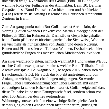
unterstrich wagnis-Vorständin Rut Gollan (Foto Till Budde) die
wichtige Rolle der Teilhabe in der Architektur. Beim 30. Berliner
Gespräch des „Bund Deutscher Architektinnen und Architekten“
(BDA) referierte sie Anfang Dezember im Deutschen Architektur
Zentrum in Berlin.
Zum Ausgangspunkt nahm Rut Gollan, selbst Architektin, den
Vortrag „Bauen Wohnen Denken“ von Martin Heidegger, den der
Philosoph 1951 im Rahmen der Darmstädter Gespräche gehalten
hatte. Darin plädierte er für eine ganzheitliche Sichtweise, Wohnen
sei viel mehr als nur Errichten von Bauten und deren Nutzung.
Bauen und Planen seien ein Teil von Wohnen. Deshalb seien hier
grundsätzliche Fragen des menschlichen Miteinanders involviert.
An zwei wagnis-Projekten, nämlich wagnisART und wagnisWEST,
machte Gollan exemplarisch konkret, welche Rolle Teilhabe für die
Architektur spiele. Bei wagnisART, bezogen 2016, haben sich die
Bewohnenden Stück für Stück das Projekt angeeignet und von
Anfang an wichtige Entscheidungen mitgetragen. So wurde die
Frage, lieber Fußbodenheizung oder lieber Brücken, mit einem
eindeutigen Ja zu den Brücken beantwortet. Gollan zeigte auf, dass
diese Teilhabe keine neue Errungenschaft sei, sondern schon vor
über 100 Jahren bei den neu gegründeten
Wohnungsgenossenschaften eine wichtige Rolle spielte. Auch
damals ging es den Genoss*innen nicht nur darum, günstig zu