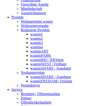
Finanzierung
Freiwillige Anteile
Mitgliedschaft
Auszeichnungen
Projekte
Wohnprojekte wagen
Wohnungsvergabe
Realisierte Projekte
wagnis1
wagnis2
wagnis3
wagnis4
wagnisART
wagnisPARK
wagnisRIO | RIOriem
wagnisWEST | Freiham
wagnisSHARE | Augsburg
Neubauprojekte
wagnisSHARE | Augsburg
wagnisFREISAM | Freising
Perspektiven
Service
Beratung | Öffnungszeiten
Partner
Öffentlichkeitsarbeit