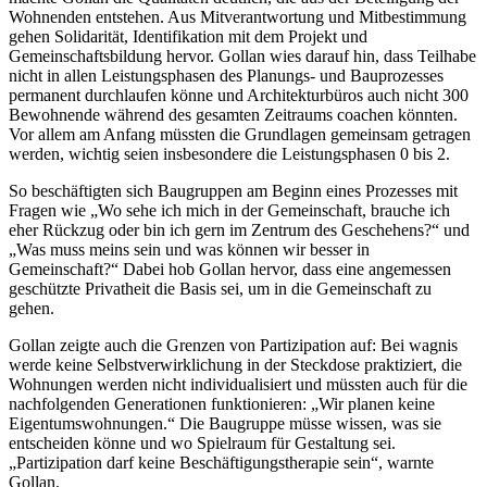
Wohnenden entstehen. Aus Mitverantwortung und Mitbestimmung
gehen Solidarität, Identifikation mit dem Projekt und
Gemeinschaftsbildung hervor. Gollan wies darauf hin, dass Teilhabe
nicht in allen Leistungsphasen des Planungs- und Bauprozesses
permanent durchlaufen könne und Architekturbüros auch nicht 300
Bewohnende während des gesamten Zeitraums coachen könnten.
Vor allem am Anfang müssten die Grundlagen gemeinsam getragen
werden, wichtig seien insbesondere die Leistungsphasen 0 bis 2.
So beschäftigten sich Baugruppen am Beginn eines Prozesses mit
Fragen wie „Wo sehe ich mich in der Gemeinschaft, brauche ich
eher Rückzug oder bin ich gern im Zentrum des Geschehens?“ und
„Was muss meins sein und was können wir besser in
Gemeinschaft?“ Dabei hob Gollan hervor, dass eine angemessen
geschützte Privatheit die Basis sei, um in die Gemeinschaft zu
gehen.
Gollan zeigte auch die Grenzen von Partizipation auf: Bei wagnis
werde keine Selbstverwirklichung in der Steckdose praktiziert, die
Wohnungen werden nicht individualisiert und müssten auch für die
nachfolgenden Generationen funktionieren: „Wir planen keine
Eigentumswohnungen.“ Die Baugruppe müsse wissen, was sie
entscheiden könne und wo Spielraum für Gestaltung sei.
„Partizipation darf keine Beschäftigungstherapie sein“, warnte
Gollan.