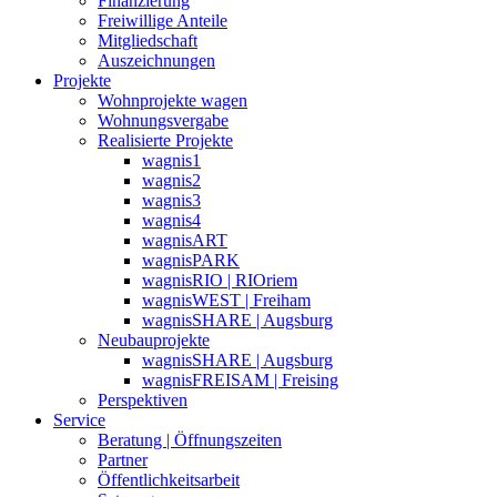
Finanzierung
Freiwillige Anteile
Mitgliedschaft
Auszeichnungen
Projekte
Wohnprojekte wagen
Wohnungsvergabe
Realisierte Projekte
wagnis1
wagnis2
wagnis3
wagnis4
wagnisART
wagnisPARK
wagnisRIO | RIOriem
wagnisWEST | Freiham
wagnisSHARE | Augsburg
Neubauprojekte
wagnisSHARE | Augsburg
wagnisFREISAM | Freising
Perspektiven
Service
Beratung | Öffnungszeiten
Partner
Öffentlichkeitsarbeit