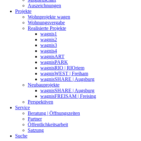
Auszeichnungen
Projekte
Wohnprojekte wagen
Wohnungsvergabe
Realisierte Projekte
wagnis1
wagnis2
wagnis3
wagnis4
wagnisART
wagnisPARK
wagnisRIO | RIOriem
wagnisWEST | Freiham
wagnisSHARE | Augsburg
Neubauprojekte
wagnisSHARE | Augsburg
wagnisFREISAM | Freising
Perspektiven
Service
Beratung | Öffnungszeiten
Partner
Öffentlichkeitsarbeit
Satzung
Suche