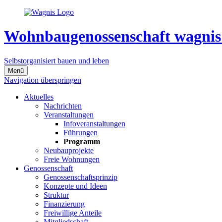
Wohnbaugenossenschaft wagnis
Selbstorganisiert bauen und leben
Menü
Navigation überspringen
Aktuelles
Nachrichten
Veranstaltungen
Infoveranstaltungen
Führungen
Programm
Neubauprojekte
Freie Wohnungen
Genossenschaft
Genossenschaftsprinzip
Konzepte und Ideen
Struktur
Finanzierung
Freiwillige Anteile
Mitgliedschaft